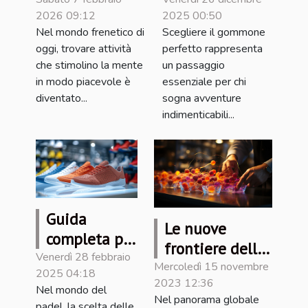
quotidiano
scelta del
2026 09:12
2025 00:50
gioco con le
gommone
Nel mondo frenetico di
Scegliere il gommone
parole
perfetto per
oggi, trovare attività
perfetto rappresenta
incrociate
le tue
che stimolino la mente
un passaggio
avventure
in modo piacevole è
essenziale per chi
diventato...
sogna avventure
indimenticabili...
Guida
Le nuove
completa per
frontiere della
scegliere le
Venerdì 28 febbraio
nanotecnologia
Mercoledì 15 novembre
2025 04:18
scarpe da
2023 12:36
nell'industria
Nel mondo del
padel ideali
Nel panorama globale
padel, la scelta delle