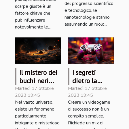
alimentare
del progresso scientifico
scarpe giuste è un
e tecnologico, le
fattore chiave che
nanotecnologie stanno
può influenzare
assumendo un ruolo...
notevolmente le...
Il mistero dei
I segreti
buchi neri
dietro la
spiegato in
creazione di
Martedì 17 ottobre
Martedì 17 ottobre
2023 19:45
2023 19:45
termini
un videogame
Nel vasto universo,
Creare un videogame
semplici
di successo
esiste un fenomeno
di successo non è un
particolarmente
compito semplice.
intrigante e misterioso:
Richiede un mix di