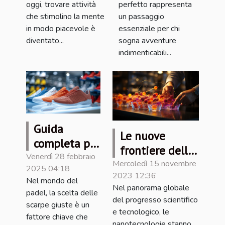
oggi, trovare attività
perfetto rappresenta
incrociate
le tue
che stimolino la mente
un passaggio
avventure
in modo piacevole è
essenziale per chi
diventato...
sogna avventure
indimenticabili...
Guida
Le nuove
completa per
frontiere della
scegliere le
Venerdì 28 febbraio
nanotecnologia
Mercoledì 15 novembre
2025 04:18
scarpe da
2023 12:36
nell'industria
Nel mondo del
padel ideali
Nel panorama globale
alimentare
padel, la scelta delle
del progresso scientifico
scarpe giuste è un
e tecnologico, le
fattore chiave che
nanotecnologie stanno