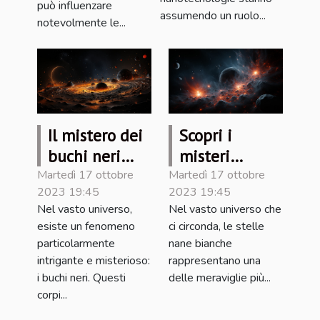
può influenzare
assumendo un ruolo...
notevolmente le...
Il mistero dei
Scopri i
buchi neri
misteri
spiegato in
nascosti delle
Martedì 17 ottobre
Martedì 17 ottobre
2023 19:45
2023 19:45
termini
stelle nane
Nel vasto universo,
Nel vasto universo che
semplici
bianche
esiste un fenomeno
ci circonda, le stelle
particolarmente
nane bianche
intrigante e misterioso:
rappresentano una
i buchi neri. Questi
delle meraviglie più...
corpi...