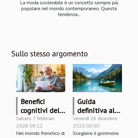
La moda sostenibile è un concetto sempre più
popolare nel mondo contemporaneo. Questa
tendenza...
Sullo stesso argomento
Benefici
Guida
cognitivi del
definitiva alla
quotidiano
scelta del
Sabato 7 febbraio
Venerdì 26 dicembre
2026 09:12
2025 00:50
gioco con le
gommone
Nel mondo frenetico di
Scegliere il gommone
parole
perfetto per