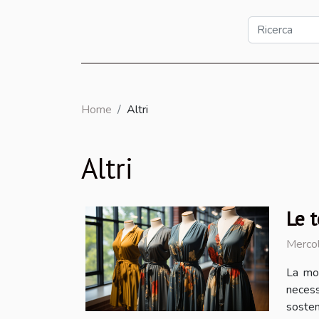
Home
Altri
Altri
Le 
Merco
La mo
necess
sosten