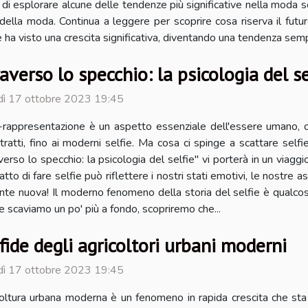
di esplorare alcune delle tendenze più significative nella moda so
ella moda. Continua a leggere per scoprire cosa riserva il futur
e ha visto una crescita significativa, diventando una tendenza sempr
averso lo specchio: la psicologia del se
dì 17 ottobre 2023 19:45
-rappresentazione è un aspetto essenziale dell'essere umano, ch
itratti, fino ai moderni selfie. Ma cosa ci spinge a scattare sel
verso lo specchio: la psicologia del selfie" vi porterà in un viaggi
to di fare selfie può riflettere i nostri stati emotivi, le nostre as
ente nuova! Il moderno fenomeno della storia del selfie è qualc
se scaviamo un po' più a fondo, scopriremo che...
fide degli agricoltori urbani moderni
dì 17 ottobre 2023 19:45
coltura urbana moderna è un fenomeno in rapida crescita che sta